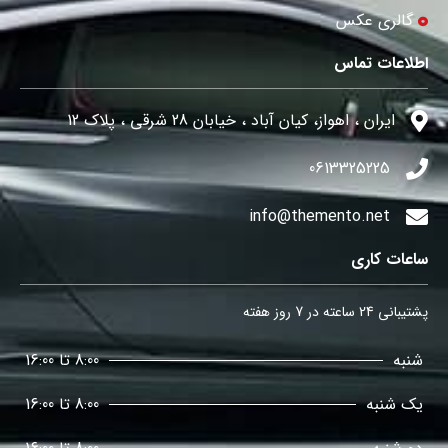
گالری عکس
اطلاعات تماس
ایران ، اهواز، کیان آباد ، خیابان 28 شرقی ، پلاک 12
0613325225
info@themento.net
ساعات کاری
پشتیبانی 24 ساعته در 7 روز هفته
شنبه
8:00 تا 16:00
یک شنبه
8:00 تا 16:00